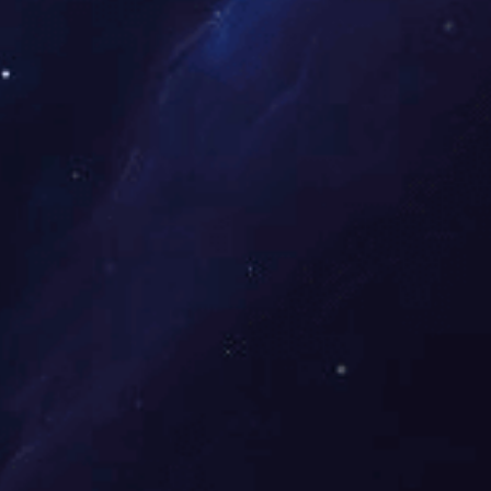
攀钢西昌钒钛资源综合利用项目3座1780m3高炉喷煤工程
联峰钢铁（张家港）有限公司3座1080m3喷煤工程
本钢集团北营公司2座3200m3高炉喷煤工程
青岛特钢2300m3高炉喷煤工程-1
青岛特钢2300m3高炉喷煤工程-2