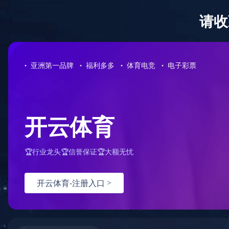
开云(中国)Kaiyun·官方网站-kaiyun.com
走进大峘
企业简介
组织机构
发展历程
荣誉资质
愿景和使命
企业新闻
产品技术
高炉喷煤
开云(中国)Kaiyun·官方网站-kaiyun.com
矿渣微
溧阳公司
公司概况
联系方式
企业文化
人力资源
人才招聘

开云(中国)Kaiyun·官方网站-kaiyun.com
走进大峘

企业简介
组织机构
发展历程
荣誉资质
愿景和使命