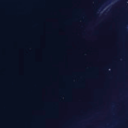
·石灰套筒窑、双膛窑喷煤
·竖炉氧化球团喷煤
·铁合金冶炼喷煤(镍铁、铬铁)
·烧结点火喷煤
·有色金属炉窑喷煤(铜/银/铅冶炼)
·煤粉气化及气体燃料置换
·其他冶金炉窑喷煤