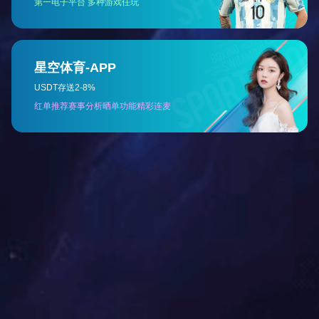
成功，并顺利投产。
●二〇〇一年七月十日，中共江苏省委组织部同意成立中共中国冶金设
备南京公司委员会。
●二〇〇二年一月三十一日，与山西长治钢厂签订协议向其提供我们与
德国CP公司合作生产的首台中速磨煤机，并取得圆满成功。
●二〇〇四年五月十七日，中国冶金设备南京公司改制为中国冶金设备
南京有限公司。注册资本1500万元。
●二〇〇五年六月二十五日，中国冶金设备南京有限公司新办公楼竣工