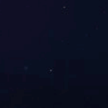
重的开业庆典。
●二〇〇九年十一月二十八日，公司荣获全国企业文化建设优秀成果
奖。
●二〇一二年五月二十一日，企业展览馆开馆，记录企业三十多年来的
奋斗历程、展现大峘风采、弘扬企业精神。
●二〇一三年十一月十八日，集团公司荣获“江苏省文明单位”称号。
●二〇一四年八月一日，集团公司荣获“全国钢铁工业先进集体”称号。
●二〇一四年十月二十八日，集团公司荣获“全国企业文化示范基地”称