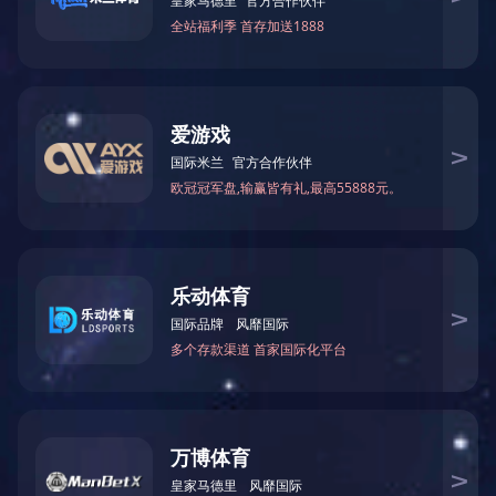
开云(中国)Kaiyun·官方网站-kaiyun.com
/
大事记
大事记
分类：
走进大峘
发布时间：
2018-01-30 00:00:00
访问量：
0
概要:
概要:
详情
●一九七八年四月三日，冶金工业部与江苏省革命委员会商定，设立江
苏省冶金配件公司（又称冶金部江苏配件管理处）。