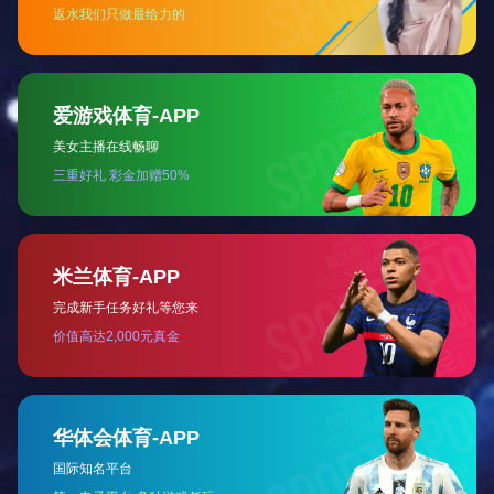
●一九九一年五月十六日，冶金工业部批复：经全国清理整顿公司领导
小组批准，保留原江苏冶金设备制造公司，经国家工商局核准登记时
已更名为中国冶金设备南京公司……中国冶金设备南京公司（副司级）
管理机构。
●一九九九年三月三日，卢显忠同志任中国冶金设备南京公司总经理。
●二〇〇〇年九月六日，承接南京瑞基钢铁公司高炉喷煤工程，合同总
量796万元，实现了完整意义的总承包工程“零”的突破，它也是公司首
个喷煤总承包工程。该项目于二〇〇一年四月十五日带负荷运转一次