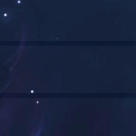
粉
活性石灰
环保工程
电池级碳酸锂制备工程