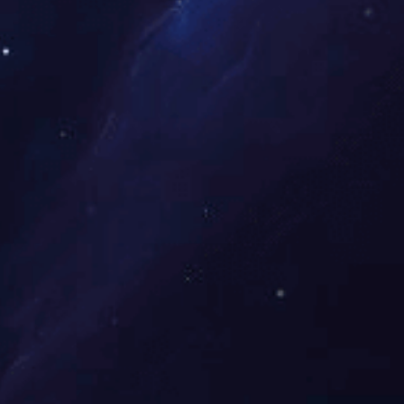
第二章 领导机构和职责
负责本单位的防火领导和管理工作。
作的监督;
，有权采取应急措施，待险情缓解后，要及时报告;