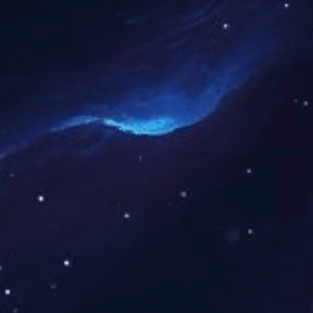
第四条
由公司领导和各部门主任组成防火安全领导小组，
(一)贯彻落实国家的防火安全法规;
(二)负责单位防火安全检查的组织和总结及日常防火安全工
(三)进行防火安全知识的宣传和教育。
第五条
全体职工均有以下防火安全职责：
(一)熟悉本岗位防火安全规定，严格遵守各项规章制度;
(二)爱护消防器材及设备，学会使用消防器材;
(三)本岗位发生火灾，须立即扑救并及时报警;
(四)发现火灾隐患，应及时向主管部门报告。如遇紧急情况