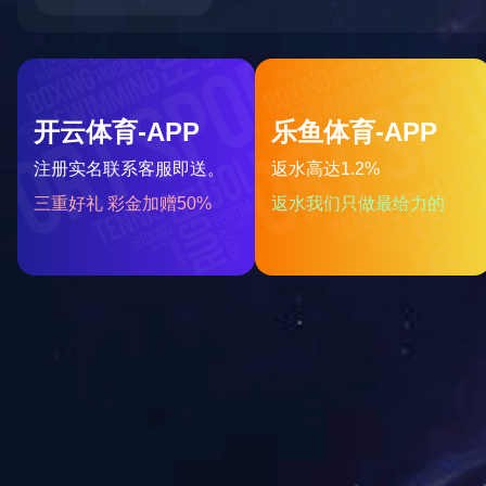
防火安全管理制度
分类：
通知公告
作者：
来源：
发布时间：
2013-04-19 14:32
访问量：
【概要描述】
江苏开云(中国)Kaiyun·官方网站-kaiy
常进行。根据《中华人民共和国消防条例》和有关法规，结合
责任制。 第二章领导机构和职责 第四条由公司领导和各
防火安全管理制度
【概要描述】
江苏开云(中国)Kaiyun·官方网站-kaiy
常进行。根据《中华人民共和国消防条例》和有关法规，结合
责任制。 第二章领导机构和职责 第四条由公司领导和各