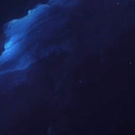
司
防条例》和有关法规，结合实情情况，特制定本制度。